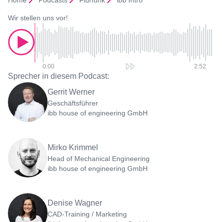
Home
Podcasts
Flurfunk
ibb Intro
Wir stellen uns vor!
0:00
2:52
Sprecher in diesem Podcast:
Gerrit Werner
Geschäftsführer
ibb house of engineering GmbH
Mirko Krimmel
Head of Mechanical Engineering
ibb house of engineering GmbH
Denise Wagner
CAD-Training / Marketing