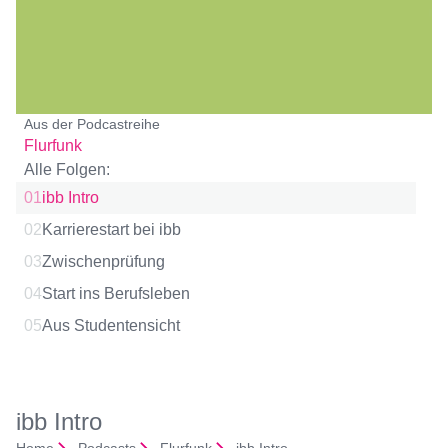
Aus der Podcastreihe
Flurfunk
Alle Folgen:
01
ibb Intro
02
Karrierestart bei ibb
03
Zwischenprüfung
04
Start ins Berufsleben
05
Aus Studentensicht
ibb Intro