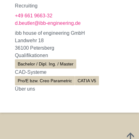
Recruiting
+49 661 9663-32
d.beutler@ibb-engineering.de
ibb house of engineering GmbH
Landwehr 18
36100 Petersberg
Qualifikationen
Bachelor / Dipl. Ing. / Master
CAD-Systeme
Pro/E bzw. Creo Parametric
CATIA V5
Über uns